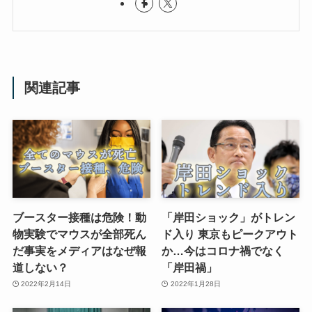
関連記事
ブースター接種は危険！動
「岸田ショック」がトレン
物実験でマウスが全部死ん
ド入り 東京もピークアウト
だ事実をメディアはなぜ報
か…今はコロナ禍でなく
道しない？
「岸田禍」
2022年2月14日
2022年1月28日