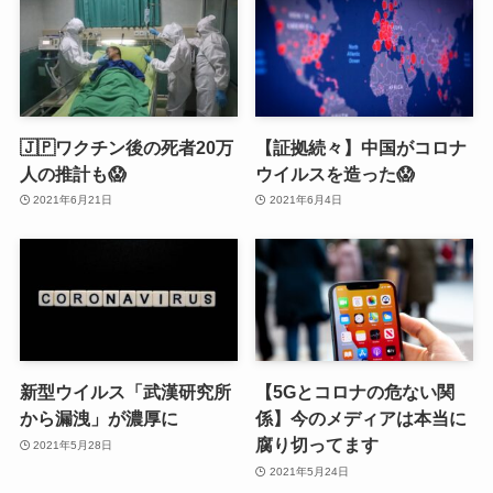
🇯🇵ワクチン後の死者20万
【証拠続々】中国がコロナ
人の推計も😱
ウイルスを造った😱
2021年6月21日
2021年6月4日
新型ウイルス「武漢研究所
【5Gとコロナの危ない関
から漏洩」が濃厚に
係】今のメディアは本当に
腐り切ってます
2021年5月28日
2021年5月24日