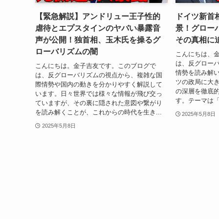
【緊急解説】アンドリュー王子性的
ドイツ新首
虐待とエプスタインのヤバい暴露音
景！グロー
声が公開！独首相、玉木氏を操るグ
その真相に
ローバリズムの闇
こんにちは、
は、反グロー
こんにちは。金子吉友です。このブログで
情勢を読み解
は、反グローバリズムの視点から、複雑な国
ツの政局に大
際情勢や国内の動きを分かりやすく解説して
の深層を徹底
います。日々世界では様々な情報が飛び交っ
す。テーマは「
ていますが、その裏に隠された意図や繋がり
を読み解くことが、これからの時代を生き...
2025年5月8日
2025年5月8日