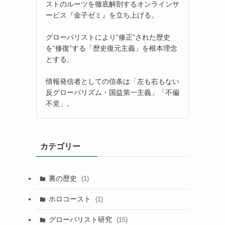
ストのルーツを徹底解剖するオンラインサ
ービス『金子ゼミ』を立ち上げる。
グローバリストにより”修正”された歴史
を”修復”する「歴史復元主義」を根本理念
とする。
情報発信者としての信条は「左も右もない
反グローバリズム・国益第一主義」「不偏
不党」。
カテゴリー
裏の歴史
(1)
ホロコースト
(1)
グローバリスト研究
(15)