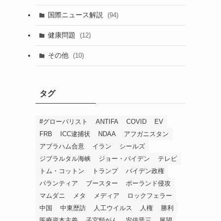
国際ニュース解説
(94)
健康問題
(12)
その他
(10)
タグ
#グローバリスト
ANTIFA
COVID
EV
FRB
ICC逮捕状
NDAA
アフガニスタン
アブラハム合意
イラン
シールズ
ジブラルタル海峡
ジョー・バイデン
テレビ
トム・コットン
トランプ
バイデン政権
パランティア
ブースター
ポーランド侵攻
マムダニ
メタ
メディア
ロックフェラー
中国
中東歴訪
人工ウイルス
人権
勝利
医療資本主義
子宮頸がん
安倍晋三
展望