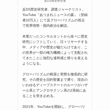
反DS歴史研究者
反DS歴史研究者、調査ジャーナリスト。
YouTube『あつまれニュースの森』（登録
者10万人）にて反グローバリズムの視点
で世界情勢・国内政治を解説。
本業だったコンサルタントから徐々に歴史
研究にシフトしていく。日々リサーチする
中、メディアや歴史が嘘だらけであり、こ
の世界が一部の権力機構によって支配され
てきたことに強烈な違和感と憤りを覚える
ようになる。
グローバリズムの根源と実態を徹底的に研
究。その歴史を旧約聖書まで遡り、現在の
いわゆるディープステートのルーツがハザ
ール系とアングロサクソン系の2系統にあ
ることを突き止める。
2021年、YouTubeを開始し、グローバリ