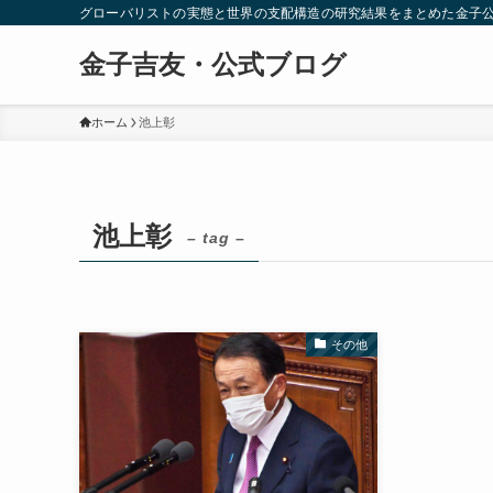
グローバリストの実態と世界の支配構造の研究結果をまとめた金子
金子吉友・公式ブログ
ホーム
池上彰
池上彰
– tag –
その他