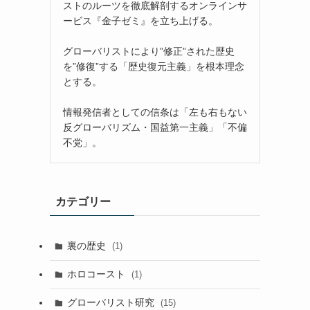
ストのルーツを徹底解剖するオンラインサ
ービス『金子ゼミ』を立ち上げる。
グローバリストにより”修正”された歴史
を”修復”する「歴史復元主義」を根本理念
とする。
情報発信者としての信条は「左も右もない
反グローバリズム・国益第一主義」「不偏
不党」。
カテゴリー
裏の歴史
(1)
ホロコースト
(1)
グローバリスト研究
(15)