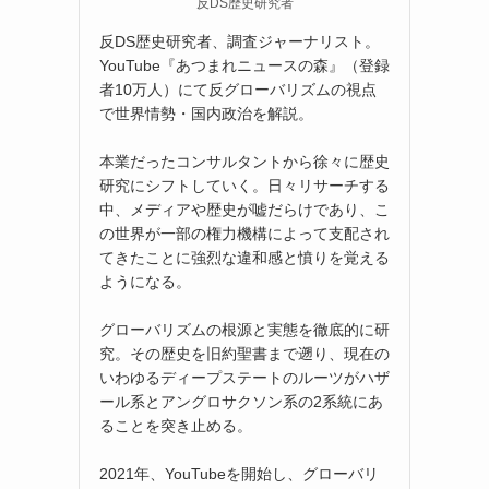
反DS歴史研究者
反DS歴史研究者、調査ジャーナリスト。
YouTube『あつまれニュースの森』（登録
者10万人）にて反グローバリズムの視点
で世界情勢・国内政治を解説。
本業だったコンサルタントから徐々に歴史
研究にシフトしていく。日々リサーチする
中、メディアや歴史が嘘だらけであり、こ
の世界が一部の権力機構によって支配され
てきたことに強烈な違和感と憤りを覚える
ようになる。
グローバリズムの根源と実態を徹底的に研
究。その歴史を旧約聖書まで遡り、現在の
いわゆるディープステートのルーツがハザ
ール系とアングロサクソン系の2系統にあ
ることを突き止める。
2021年、YouTubeを開始し、グローバリ