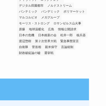
デジタル田園都市
ノルドストリーム
パンテミック
パンデミック
ポリマーケット
マルコルビオ
メガグループ
モーリス・ストロング
ロサンゼルス山火事
原爆
地球温暖化
広島
情報公開請求
日本の危機
日本維新の会
松井一郎
核兵器
渡辺惣樹
第２次世界大戦
緊急事態宣言
自衛隊
菅首相
親米保守
言論統制
財政破綻論の嘘
選挙戦