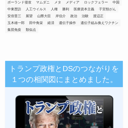
ポーランド侵攻
マムダニ
メタ
メディア
ロックフェラー
中国
中東歴訪
人工ウイルス
人権
勝利
医療資本主義
子宮頸がん
安倍晋三
展望
山際大臣
岸信介
政治
治験
渡辺正
玉木雄一郎
田中角栄
経済
遺伝子操作
遺伝子組み換えワクチン
集団免疫
類似点
トランプ政権とDSのつながりを
１つの相関図にまとめました。