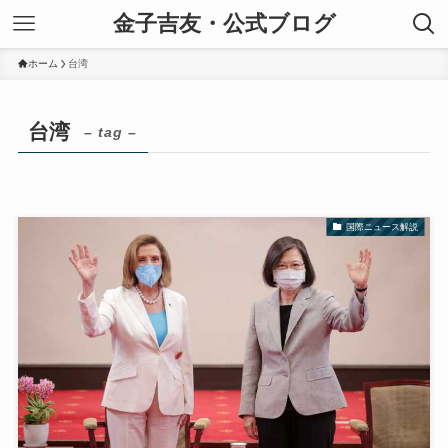
金子吉友・公式ブログ
ホーム
台湾
台湾
– tag –
国際ニュース解説