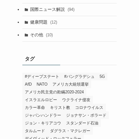
国際ニュース解説
(94)
健康問題
(12)
その他
(10)
タグ
#ディープステート
#バングラデシュ
5G
AfD
NATO
アメリカ大統領選挙
アメリカ民主党の欺瞞2020-2024
イスラエルロビー
ウクライナ侵攻
カラー革命
キリスト教
コロナウイルス
ジャパンハンドラー
ジョナサン・ポラード
ジョン・キリアコウ
スタンダード石油
タルムード
ダグラス・マクレガー
デイヴィッド・ロックフェラー