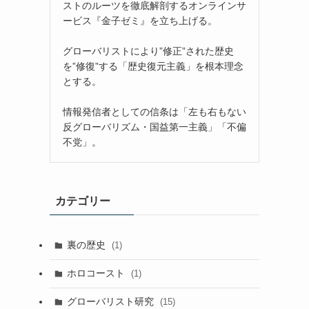
ストのルーツを徹底解剖するオンラインサ
ービス『金子ゼミ』を立ち上げる。
グローバリストにより”修正”された歴史
を”修復”する「歴史復元主義」を根本理念
とする。
情報発信者としての信条は「左も右もない
反グローバリズム・国益第一主義」「不偏
不党」。
カテゴリー
裏の歴史
(1)
ホロコースト
(1)
グローバリスト研究
(15)