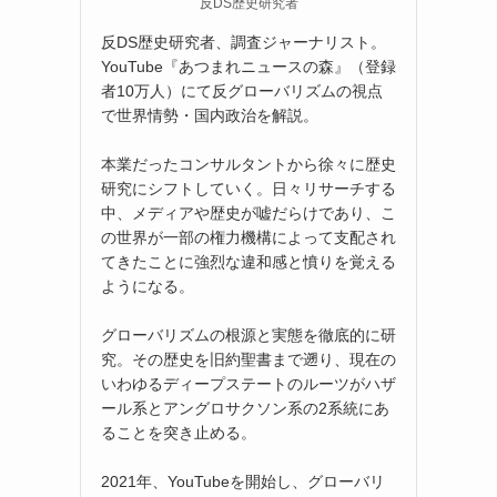
反DS歴史研究者
反DS歴史研究者、調査ジャーナリスト。
YouTube『あつまれニュースの森』（登録
者10万人）にて反グローバリズムの視点
で世界情勢・国内政治を解説。
本業だったコンサルタントから徐々に歴史
研究にシフトしていく。日々リサーチする
中、メディアや歴史が嘘だらけであり、こ
の世界が一部の権力機構によって支配され
てきたことに強烈な違和感と憤りを覚える
ようになる。
グローバリズムの根源と実態を徹底的に研
究。その歴史を旧約聖書まで遡り、現在の
いわゆるディープステートのルーツがハザ
ール系とアングロサクソン系の2系統にあ
ることを突き止める。
2021年、YouTubeを開始し、グローバリ