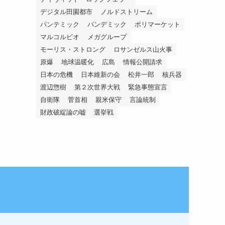
デジタル田園都市
ノルドストリーム
パンテミック
パンデミック
ポリマーケット
マルコルビオ
メガグループ
モーリス・ストロング
ロサンゼルス山火事
原爆
地球温暖化
広島
情報公開請求
日本の危機
日本維新の会
松井一郎
核兵器
渡辺惣樹
第２次世界大戦
緊急事態宣言
自衛隊
菅首相
親米保守
言論統制
財政破綻論の嘘
選挙戦