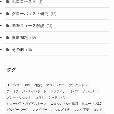
ホロコースト
(1)
グローバリスト研究
(15)
国際ニュース解説
(94)
健康問題
(12)
その他
(10)
タグ
JDバンス
UBS
Z世代
アジェンダ21
アングルトン
アーミテージ・ナイレポート
ウクライナ
オバマ
クシュナー
グレートリセット
コロナ
シャドウバン
ジョージア・ガイアストーン
ニュルンベルク裁判
ヒューマン2.0
ビルダーバーグ
ファイザー
ホルムズ海峡
マスク不要
ロシア