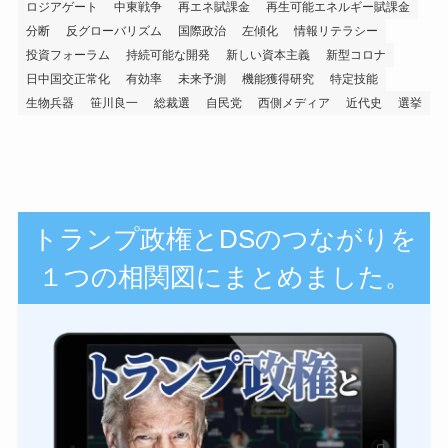
ロジアゲート
中東戦争
再エネ賦課金
再生可能エネルギー賦課金
分断
反グローバリズム
国際政治
左傾化
情報リテラシー
投資フォーラム
持続可能な開発
新しい資本主義
新型コロナ
日中国交正常化
有効率
未来予測
機能獲得研究
特定技能
生物兵器
笹川良一
総裁選
自民党
西側メディア
近代史
選挙
トランプ政権とDSのつながりを
１つの相関図にまとめました。