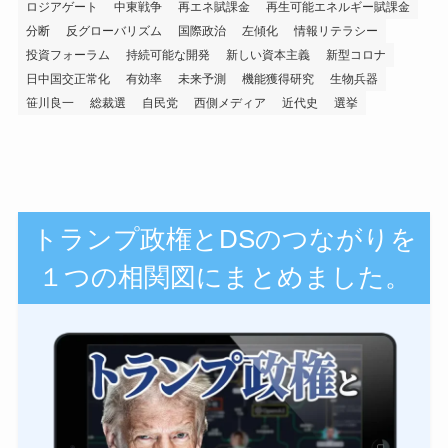
ロジアゲート
中東戦争
再エネ賦課金
再生可能エネルギー賦課金
分断
反グローバリズム
国際政治
左傾化
情報リテラシー
投資フォーラム
持続可能な開発
新しい資本主義
新型コロナ
日中国交正常化
有効率
未来予測
機能獲得研究
生物兵器
笹川良一
総裁選
自民党
西側メディア
近代史
選挙
トランプ政権とDSのつながりを
１つの相関図にまとめました。