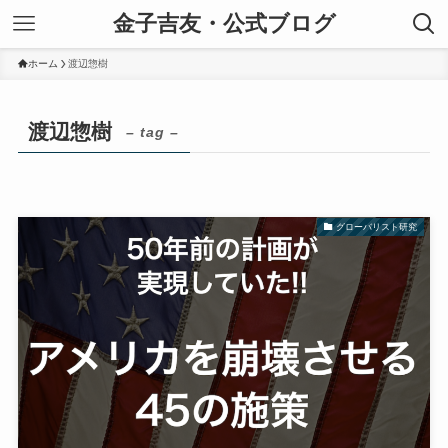
金子吉友・公式ブログ
ホーム
渡辺惣樹
渡辺惣樹
– tag –
グローバリスト研究