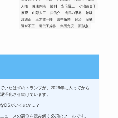
人権
健康保険
勝利
安倍晋三
小池百合子
展望
山際大臣
岸信介
成長の限界
治験
渡辺正
玉木雄一郎
田中角栄
経済
証拠
選挙不正
遺伝子操作
集団免疫
類似点
ていたはずのトランプが、2026年に入ってから
泥沼化させ続けています。
なDSがいるのか…？
ニュースの裏側を読み解く必須のツールです。