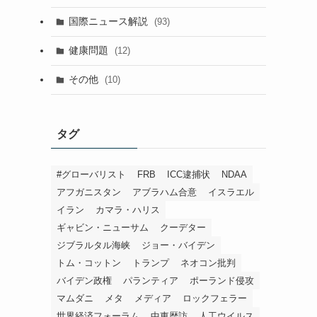
国際ニュース解説
(93)
健康問題
(12)
その他
(10)
タグ
#グローバリスト
FRB
ICC逮捕状
NDAA
アフガニスタン
アブラハム合意
イスラエル
イラン
カマラ・ハリス
ギャビン・ニューサム
クーデター
ジブラルタル海峡
ジョー・バイデン
トム・コットン
トランプ
ネオコン批判
バイデン政権
パランティア
ポーランド侵攻
マムダニ
メタ
メディア
ロックフェラー
世界経済フォーラム
中東歴訪
人工ウイルス