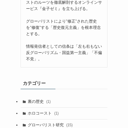
ストのルーツを徹底解剖するオンラインサ
ービス『金子ゼミ』を立ち上げる。
グローバリストにより”修正”された歴史
を”修復”する「歴史復元主義」を根本理念
とする。
情報発信者としての信条は「左も右もない
反グローバリズム・国益第一主義」「不偏
不党」。
カテゴリー
裏の歴史
(1)
ホロコースト
(1)
グローバリスト研究
(15)