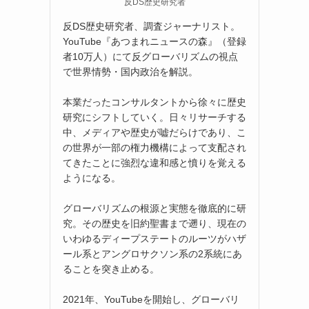
反DS歴史研究者
反DS歴史研究者、調査ジャーナリスト。
YouTube『あつまれニュースの森』（登録
者10万人）にて反グローバリズムの視点
で世界情勢・国内政治を解説。
本業だったコンサルタントから徐々に歴史
研究にシフトしていく。日々リサーチする
中、メディアや歴史が嘘だらけであり、こ
の世界が一部の権力機構によって支配され
てきたことに強烈な違和感と憤りを覚える
ようになる。
グローバリズムの根源と実態を徹底的に研
究。その歴史を旧約聖書まで遡り、現在の
いわゆるディープステートのルーツがハザ
ール系とアングロサクソン系の2系統にあ
ることを突き止める。
2021年、YouTubeを開始し、グローバリ