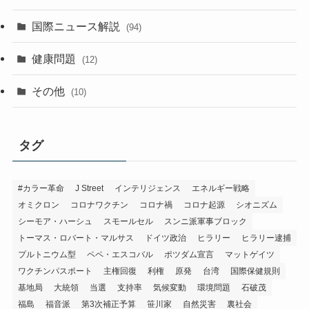
国際ニュース解説
(94)
健康問題
(12)
その他
(10)
タグ
#カラー革命
J Street
インテリジェンス
エネルギー戦略
オミクロン
コロナワクチン
コロナ禍
コロナ起源
シオニズム
シーモア・ハーシュ
スモールセル
スンニ派軍事ブロック
トーマス・ロバート・マルサス
ドイツ政治
ヒラリー
ヒラリー逮捕
プルトニウム型
ペペ・エスコバル
ポツダム宣言
マットゲイツ
ワクチンパスポート
主権回復
利権
原発
台湾
国際保健規則
基地局
大統領
当選
支持率
気候変動
環境問題
石破茂
福島
福音派
第3次補正予算
笹川家
自然災害
裏社会