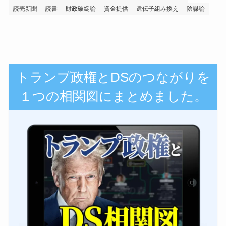
読売新聞
読書
財政破綻論
資金提供
遺伝子組み換え
陰謀論
トランプ政権とDSのつながりを
１つの相関図にまとめました。