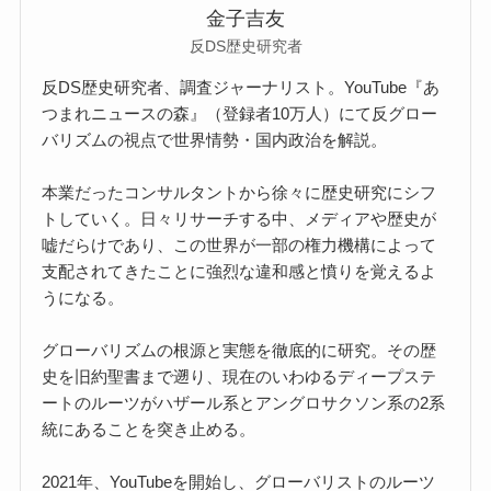
金子吉友
反DS歴史研究者
反DS歴史研究者、調査ジャーナリスト。YouTube『あ
つまれニュースの森』（登録者10万人）にて反グロー
バリズムの視点で世界情勢・国内政治を解説。
本業だったコンサルタントから徐々に歴史研究にシフ
トしていく。日々リサーチする中、メディアや歴史が
嘘だらけであり、この世界が一部の権力機構によって
支配されてきたことに強烈な違和感と憤りを覚えるよ
うになる。
グローバリズムの根源と実態を徹底的に研究。その歴
史を旧約聖書まで遡り、現在のいわゆるディープステ
ートのルーツがハザール系とアングロサクソン系の2系
統にあることを突き止める。
2021年、YouTubeを開始し、グローバリストのルーツ